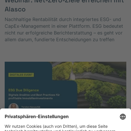
Webinar: Net-Zero-Ziele erreichen mit
Alasco
Nachhaltige Rentabilität durch integriertes ESG- und
CapEx-Management in einer Plattform. ESG bedeutet
nicht nur erfolgreiche Berichterstattung – es geht vor
allem darum, fundierte Entscheidungen zu treffen