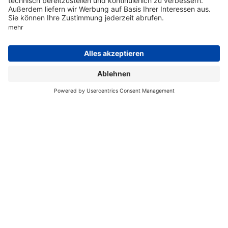
August 30, 2024
Webinar: ESG Due Diligence - Digitale
Ansätze und Best Practices für
profitable Immobilieninvestments
Bringen Sie Ihre Investments auf Net-Zero
Erfolgskurs: Benedict Marzahn spricht am 30. August
mit Torsten Hanuschik und Christian Fischer von
Gleeds über Best Practices aus dem Projektalltag.
April 29, 2024
Wie intelligent ist Künstliche
Intelligenz wirklich?