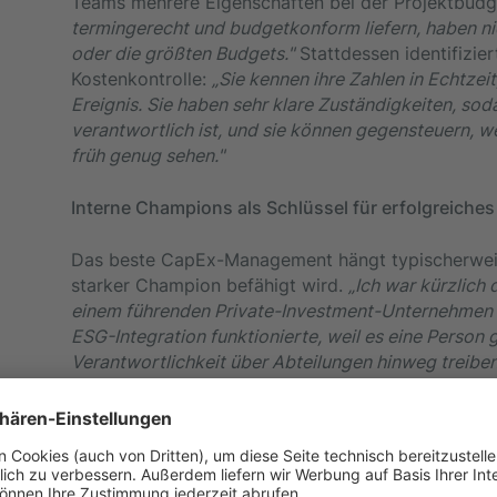
Teams mehrere Eigenschaften bei der Projektbudge
termingerecht und budgetkonform liefern, haben ni
oder die größten Budgets."
Stattdessen identifizier
Kostenkontrolle:
„Sie kennen ihre Zahlen in Echtze
Ereignis. Sie haben sehr klare Zuständigkeiten, sod
verantwortlich ist, und sie können gegensteuern, w
früh genug sehen."
Interne Champions als Schlüssel für erfolgreic
Das beste CapEx-Management hängt typischerweis
starker Champion befähigt wird.
„Ich war kürzlich
einem führenden Private-Investment-Unternehmen 
ESG-Integration funktionierte, weil es eine Person 
Verantwortlichkeit über Abteilungen hinweg treibe
Zusammenarbeit erwies sich als essentiell für die
hinweg.
Investorenperspektive: Warum Echtzeit-Daten fü