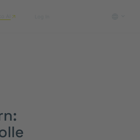
co AI
Log In
Beratung anfordern
rn:
olle