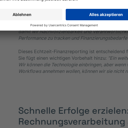
Von der Investorenseite betont
Katerina Pattison
,
und APAC bei Invesco leitet, die Bedeutung von D
tatsächlich von anderen Projektentwicklern untersch
zeitnahe Daten bereitstellen können. Für uns ist es
damit wir Nachvollziehbarkeit und Verantwortlichke
Performance zu tracken und Finanzierungsbedarfe z
Dieses Echtzeit-Finanzreporting ist entscheidend
Sie fügt einen wichtigen Vorbehalt hinzu:
”Ein weit
Wir können die Technologie einbringen, aber wenn w
Workflows annehmen wollen, können wir sie nicht ri
Schnelle Erfolge erzielen
Rechnungsverarbeitung 