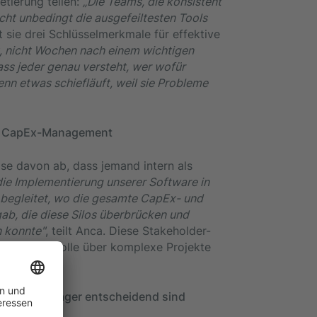
tierung teilen:
„Die Teams, die konsistent
cht unbedingt die ausgefeiltesten Tools
t sie drei Schlüsselmerkmale für effektive
it, nicht Wochen nach einem wichtigen
ass jeder genau versteht, wer wofür
enn etwas schiefläuft, weil sie Probleme
hes CapEx-Management
e davon ab, dass jemand intern als
 die Implementierung unserer Software in
begleitet, wo die gesamte CapEx- und
gab, die diese Silos überbrücken und
n konnte"
, teilt Anca. Diese Stakeholder-
 Budgetkontrolle über komplexe Projekte
r Asset Manager entscheidend sind