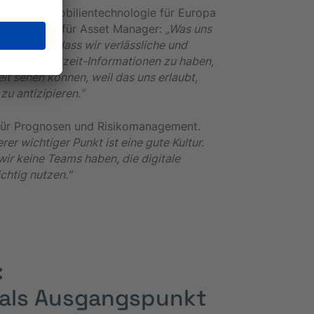
 die die Immobilientechnologie für Europa
atenqualität für Asset Manager:
„Was uns
eidet, ist, dass wir verlässliche und
 wichtig, Echtzeit-Informationen zu haben,
it sehen können, weil das uns erlaubt,
u antizipieren."
 für Prognosen und Risikomanagement.
erer wichtiger Punkt ist eine gute Kultur.
ir keine Teams haben, die digitale
chtig nutzen."
:
als Ausgangspunkt