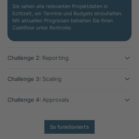
Sie sehen alle relevanten Projektdaten in
Echtzeit, um Termine und Budgets einzuhalten.
Mit aktuellen Prognosen behalten Sie Ihren
Cashflow unter Kontrolle.
Challenge 2:
Reporting
THE CHALLENGE
Challenge 3:
Scaling
THE CHALLENGE
Challenge 4:
Approvals
Zeitaufwändige Reporting
Manuelle und nur schwer individualisierbare
THE CHALLENGE
Berichte an Kapitalgeber oder Banken kosten
Skalierungsengpässe
Zeit. Das verzögert Entscheidungen und
So funktioniert’s
Inflexible Freigabeprozesse und manuelle
reduziert die Transparenz.