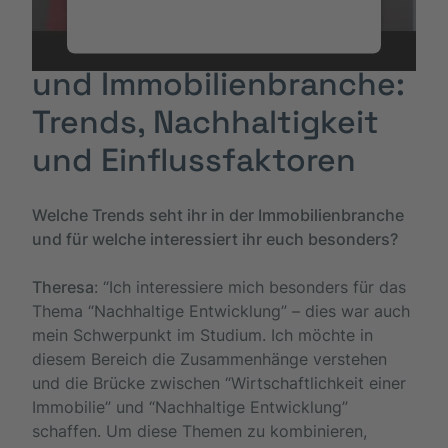
Details durch und stimmen Sie der
Nutzung des Service zu, um dieses
Ausblick auf die Bau-
Video anzusehen.
und Immobilienbranche:
Trends, Nachhaltigkeit
Mehr Informationen
und Einflussfaktoren
Akzeptieren
Welche Trends seht ihr in der Immobilienbranche
und für welche interessiert ihr euch besonders?
Theresa
: “Ich interessiere mich besonders für das
Thema “Nachhaltige Entwicklung” – dies war auch
mein Schwerpunkt im Studium. Ich möchte in
diesem Bereich die Zusammenhänge verstehen
und die Brücke zwischen “Wirtschaftlichkeit einer
Immobilie” und “Nachhaltige Entwicklung”
schaffen. Um diese Themen zu kombinieren,