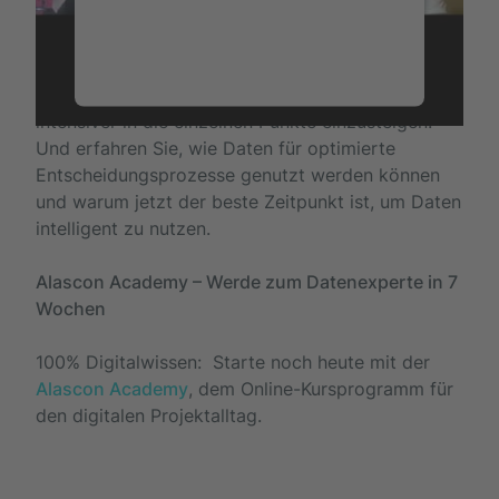
sammeln. Bitte lesen Sie die
Details durch und stimmen Sie der
Nutzung des Service zu, um dieses
Sehen Sie das Video in vollständiger Länge an, um
Video anzusehen.
intensiver in die einzelnen Punkte einzusteigen.
Und erfahren Sie, wie Daten für optimierte
Entscheidungsprozesse genutzt werden können
Mehr Informationen
und warum jetzt der beste Zeitpunkt ist, um Daten
intelligent zu nutzen.
Akzeptieren
Alascon Academy – Werde zum Datenexperte in 7
Wochen
100% Digitalwissen: Starte noch heute mit der
Alascon Academy
, dem Online-Kursprogramm für
den digitalen Projektalltag.