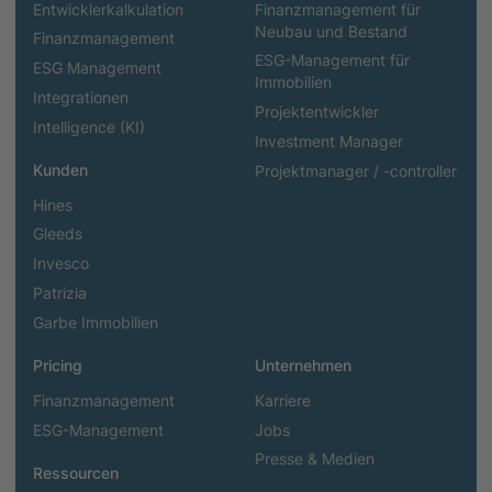
Entwicklerkalkulation
Finanzmanagement für
Neubau und Bestand
Finanzmanagement
ESG-Management für
ESG Management
Immobilien
Integrationen
Projektentwickler
Intelligence (KI)
Investment Manager
Kunden
Projektmanager / -controller
Hines
Gleeds
Invesco
Patrizia
Garbe Immobilien
Pricing
Unternehmen
Finanzmanagement
Karriere
ESG-Management
Jobs
Presse & Medien
Ressourcen