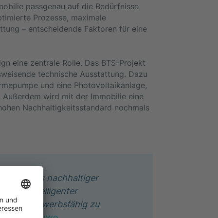
mmobilie passgenau auf die Bedürfnisse
ptimierte Prozesse, maximale
ttung – entscheidende Faktoren für eine
gn eine zentrale Rolle. Das BTS-Projekt
tsweisende technische Ausstattung. Dazu
rmepumpe und eine Photovoltaikanlage,
. Außerdem wird mit der Immobilie eine
 hohen Nachhaltigkeitsstandard nochmals
bindung aus nachhaltiger
e und intelligenter
stig wettbewerbsfähig zu
sführer,
bauwo