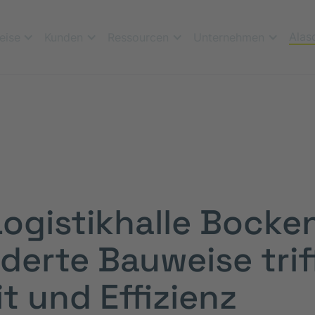
Alas
eise
Kunden
Ressourcen
Unternehmen
ogistikhalle Bocke
erte Bauweise trif
t und Effizienz