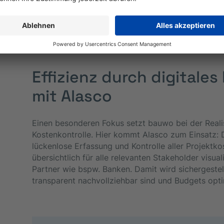
Grundstücksgesellschaft mbH
Effizienz durch digitales
mit Alasco
Einen besonderen Fokus setzt bauwo bei der Realis
Kostenkontrolle. Hier kommt Alasco zum Einsatz: D
lückenlose Erfassung und Kontrolle aller Projektko
übersichtlich für alle relevanten Stakeholder visual
Partner wie bspw. Banken. Damit wird sichergestell
transparent nachvollziehbar sind und Budgets opt