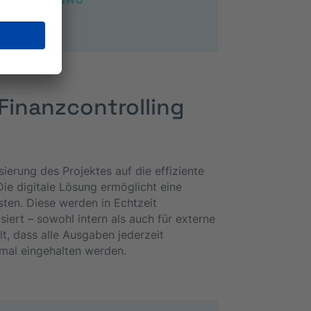
 Finanzcontrolling
ierung des Projektes auf die effiziente
ie digitale Lösung ermöglicht eine
sten. Diese werden in Echtzeit
isiert – sowohl intern als auch für externe
t, dass alle Ausgaben jederzeit
imal eingehalten werden.