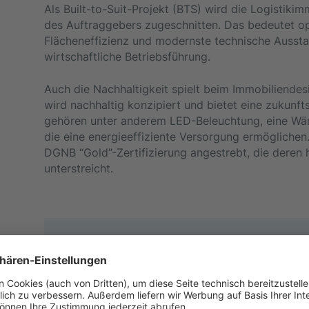
Als Built-to-Suit-Projekt (BTS) wird die Logistiki
des Auftraggebers zugeschnitten. Das bedeutet o
Flächeneffizienz und modernste technische Aussta
wirtschaftliche Betriebsführung.
Auch die Nachhaltigkeit spielt beim Immobiliendesi
wird nachhaltig konzipiert und bietet eine zukunf
gehören unter anderem LED-Beleuchtung, eine Wä
die eine energieeffiziente Versorgung ermöglichen
DGNB “Gold”-Zertifizierung angestrebt, die deren
unterstreicht.
„In der Logistikentwicklung ist die Ver
Bauweise, energieeffizienter Technologi
Finanzsteuerung essentiell, um langfri
bleiben.“
- Christian Schulte, Geschäft