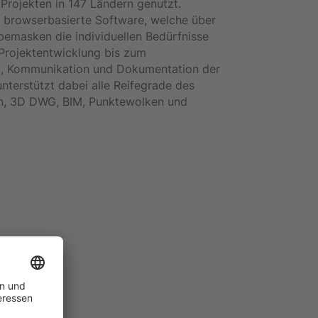
Projekten in 147 Ländern genutzt.
e browserbasierte Software, welche über
bemasken die individuellen Bedürfnisse
 Projektentwicklung bis zum
it, Kommunikation und Dokumentation der
nterstützt dabei alle Reifegrade des
en, 3D DWG, BIM, Punktewolken und