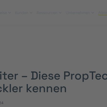
Alas
eise
Kunden
Ressourcen
Unternehmen
eiter – Diese PropTe
ckler kennen
24