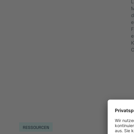
L
M
d
e
F
e
K
O
RESSOURCEN