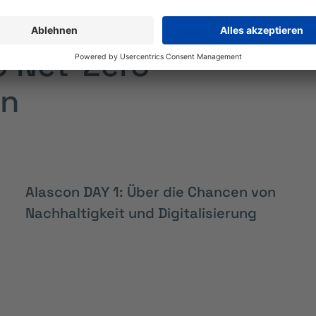
 Auswahl der
 Net-Zero-
en
Alascon DAY 1: Über die Chancen von
Nachhaltigkeit und Digitalisierung