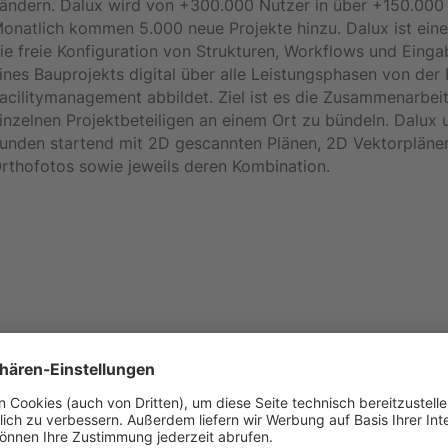
ändern. Dalux wird von +300.000 Nutzer in über +150.000 
onatlich kommen 5.000 neue Projekte hinzu. Dalux ist ein
ie freie Konfiguration von Strukturen, Workflows und Einga
ines Bauprojekts digital über alle Leistungsphasen von der
acilitymanagement abbildet. Ziel ist es die Zusammenarbe
inzelnen Projektbeteiligen an einem Ort zu bündeln. Dalux u
unden startend mit 2D gescannten Plänen, 2D Vektorplän
rthofotos sowie jeweils deren Kombination.