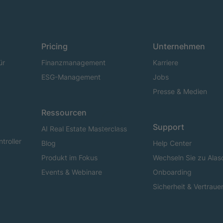
Pricing
Unternehmen
ür
Finanzmanagement
Karriere
ESG-Management
Jobs
Presse & Medien
Ressourcen
Support
AI Real Estate Masterclass
troller
Blog
Help Center
Produkt im Fokus
Wechseln Sie zu Alas
Events & Webinare
Onboarding
Sicherheit & Vertraue