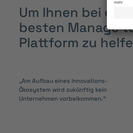
Um Ihnen bei der
besten Manage to
Plattform zu helf
„Am Aufbau eines Innovations-
Ökosystem wird zukünftig kein
Unternehmen vorbeikommen.”