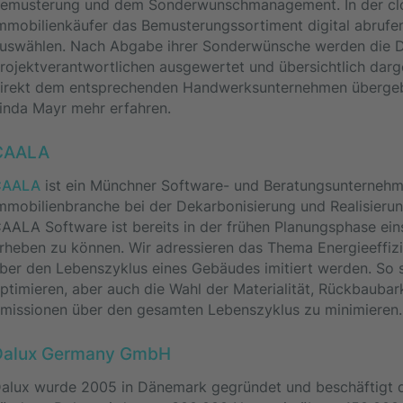
emusterung und dem Sonderwunschmanagement. In der cl
mmobilienkäufer das Bemusterungssortiment digital abrufe
uswählen. Nach Abgabe ihrer Sonderwünsche werden die Da
rojektverantwortlichen ausgewertet und übersichtlich darge
irekt dem entsprechenden Handwerksunternehmen übergeb
inda Mayr mehr erfahren.
CAALA
CAALA
ist ein Münchner Software- und Beratungsunternehme
mmobilienbranche bei der Dekarbonisierung und Realisieru
AALA Software ist bereits in der frühen Planungsphase ei
rheben zu können. Wir adressieren das Thema Energieeffizi
ber den Lebenszyklus eines Gebäudes imitiert werden. So s
ptimieren, aber auch die Wahl der Materialität, Rückbaubar
missionen über den gesamten Lebenszyklus zu minimieren.
Dalux Germany GmbH
alux wurde 2005 in Dänemark gegründet und beschäftigt de