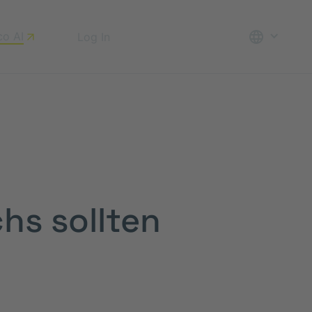
co AI
Log In
Beratung anfordern
chs sollten