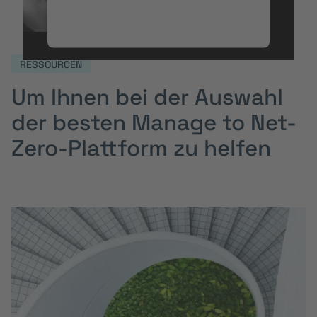
Details durch und stimmen Sie der
Nutzung des Service zu, um dieses
Video anzusehen.
RESSOURCEN
Um Ihnen bei der Auswahl
Mehr Informationen
der besten Manage to Net-
Akzeptieren
Zero-Plattform zu helfen