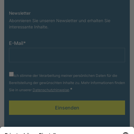
Newsletter
Abonnieren Sie unseren Newsletter und erhalten Sie
interessante Inhalte.
E-Mail
*
Ich stimme der Verarbeitung meiner persönlichen Daten für die
Bereitstellung der gewünschten Inhalte zu. Mehr Informationen finden
*
Sie in unserer
Datenschutzhinweise
.
Folgen Sie uns