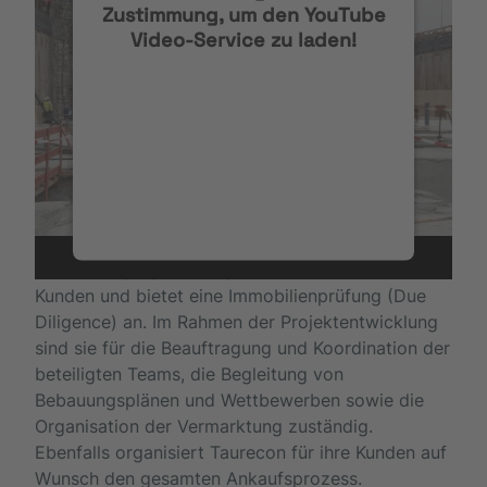
Zustimmung, um den YouTube
Video-Service zu laden!
Wir verwenden einen Service eines
Drittanbieters, um Videoinhalte
einzubetten. Dieser Service kann
Daten zu Ihren Aktivitäten
sammeln. Bitte lesen Sie die
Über Taurecon Real Estate Consulting
Details durch und stimmen Sie der
Nutzung des Service zu, um dieses
Taurecon Real Estate Consulting
entwickelt
Video anzusehen.
Immobilienprojekte für private und institutionelle
Kunden und bietet eine Immobilienprüfung (Due
Diligence) an. Im Rahmen der Projektentwicklung
Mehr Informationen
sind sie für die Beauftragung und Koordination der
beteiligten Teams, die Begleitung von
Akzeptieren
Bebauungsplänen und Wettbewerben sowie die
Organisation der Vermarktung zuständig.
Ebenfalls organisiert Taurecon für ihre Kunden auf
Wunsch den gesamten Ankaufsprozess.